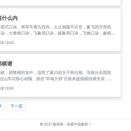
离什么内
棋谱式口诀，将军不离九宫内，士止相随不出官，象飞四方营四
口诀，士角炮口诀，飞象局口诀，破象局口诀，飞炮口诀，象棋
么下象棋呢，是否也有类似的口诀。这个口诀什么意思呢，就是
读 (303)
中最难下的，一般马要守护中兵，要补好仕相，防止对手中路的
部棋谱
快棋，郑惟桐对攻中，连吃了蒋川的大子和仕相。等级分全国第
经过山车式惊心动魄，抓住“羊城大帅”吕钦末盘残棋抉择失误，反
负，王天一为北方队取得重要慢棋胜盘，北方队洪智同样慢棋击
读 (350)
靖勇猛，慢棋胜赵国荣，郑惟桐快棋赢下蒋川，不过未能拉平，
强扳回一城，双方场分打成一比二，总局分13比17。
1
下一页
© 2021
象棋屋 - 热爱中国象棋！