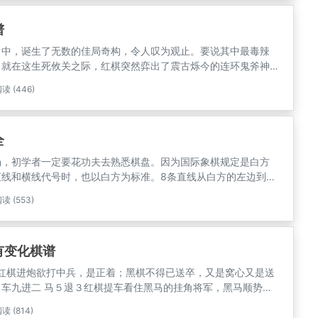
谱
当中，诞生了无数的佳局奇构，令人叹为观止。要说其中最毒辣
。就在这生死攸关之际，红棋突然弈出了震古烁今的连环鬼斧神
也一天一夜都没能算出。这更是一步仙着，成为红棋组杀中不可
读 (446)
于揣测的一步。若绕过这步棋直接走下一步棋，则黑车退2杀炮
车，这样一来，红方前面的那着神来之笔立即报销！
全
场，初学者一定要花功夫去熟悉棋盘。因为国际象棋规定是白方
直线和横线代号时，也以白方为标准。8条直线从白方的左边到右
、e、f、g、 h这8个小写拉丁字母表示；8条横线从白方到黑方
读 (553)
、5、6、7、8这8个阿拉伯数字表示。因为每个方格都是直线和横
们可用直线的拉丁字母和横线的阿拉伯数字结合起来表示，使每
的名称，如下图。
有变化棋谱
进１红棋进炮欲打中兵，是正着；黑棋不得已送卒，又是窝心又是送
4. 车九进二 马５退３红棋提车看住黑马的挂角将军，黑马顺势踩
炮的先手 5. 兵七进一 炮８平９至此双方形成中炮过河车互进七
读 (814)
典布局 7. 兵五进一 马３退５不得了急进中兵来了，我们选择马