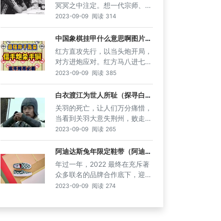
旷代棋王胡荣华15岁跟众多超一
冥冥之中注定。想一代宗师、棋
流同场竞技。看到突然来了这么
坛泰斗，司令胡荣华，十四次获
2023-09-09
阅读
314
一个小伙子，很多的棋手、前辈
得全国冠军，十连霸。他对阵许
都表示不可理解，流传下了很多
银川，都是一贯获胜。而正好在
中国象棋挂甲什么意思啊图片
传闻轶事。满座都是德高望重的
（挂甲出征，你是否了解中国象
1993年个人赛上，胡荣华就执
红方直攻先行，以当头炮开局，
前辈，泰斗、宗师、冠军、特
棋的奥秘）
先手输给了许银川，在这届比赛
对方进炮应对。红方马八进七，
大、大师，14岁的许银川看上去
上，十八岁的许银川横空出世，
马二进三，横车直车平车平车出
让人觉得很可爱，有传说，当场
2023-09-09
阅读
385
借着生涯首次战胜胡司令的威
车站内。红方先补兵增强中路防
就有想带许银川去买糖吃和买零
名，一跃而起，成为全国冠军，
御，过河车要平车吃死马，但只
食的。
白衣渡江为世人所耻（探寻白衣
完成了胡荣华之后，第二年轻夺
渡江背后的惊天秘密，是英勇还
能被迫如此。跳马吞鞭，再选择
关羽的死亡，让人们万分痛惜，
冠的棋手。
是背叛）
兵分进一黑于反射过河局吃，兵
当看到关羽大意失荆州，败走麦
压马即可。红方先上马二进三，
城的时候，内心有着对曹魏、东
2023-09-09
阅读
265
当平局吃兵压马时再上马，三进
吴的咬牙切齿。但是随着年龄的
四合通铁路用炮来看马。同时有
增长，慢慢的发现，关羽的失败
阿迪达斯兔年限定鞋带（阿迪达
上马踢车的先手之力，黑方自然
斯兔年限定鞋带，新年潮搭必
绝大多数是因为自己的骄傲自
年过一年，2022 最终在充斥著
挺兵，也控一路马。
备）
大，盲目的发动对樊城的战役，
众多联名的品牌合作底下，迎来
而东吴的奇谋策略确实是精彩，
整年以来的完美句点，当然在疫
2023-09-09
阅读
274
令人拍手叫好。但是够人对东吴
情底下，去年与以往相比确实相
的行动不耻，到底发生了什么？
较冷清，少了许多外出踏青的机
真的令人不耻吗？我们来看一
会，也固然让过去火热的鞋市稍