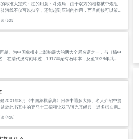
车的标准大定式：红的用意：斗炮局，由于双方的相都被中炮阻
到骑河线不仅可以扫卒，还能起到压制的作用，而且间接可以策
车的掩护下开动大子，前线掩护三路马和七路马。第一个方案：
读 (535)
该是不让红车通头，飞起边象，顺势活通自己的暗车，应该也不
问题在于本身就是后手阵型有太飘，开局就飞了个边象为后续埋
续实战中自行体会。
再越。为中国象棋史上影响最大的两大全局名谱之一，与《橘中
，在清代没有刻印过，1917年始有石印本，及至1926年武进
《梅花谱》抄本是经过乾隆时期象棋名手周廷梅改编的，在清代
武进吕思勉校阅，上海文明书局才有铅印本问世。
全
刘健2001年8月《中国象棋辞典》附录中退多大师、名人介绍中提
淂益於此书其中的弃马十三招和让双马谱光其经典，退多棋友亲
用，在棋摊上过足了让双马瘾。另外众多棋摊棋友原来棋力相
读 (428)
来的让双马局，成绩居然突飞猛进，真是趋级拉风呀！第4名象棋
6年6月本书是作者根据浩如烟海的古今象棋资料，历时30年币完
系统的介绍了棋战中的各种杀着、共分27类.600多个局例，内