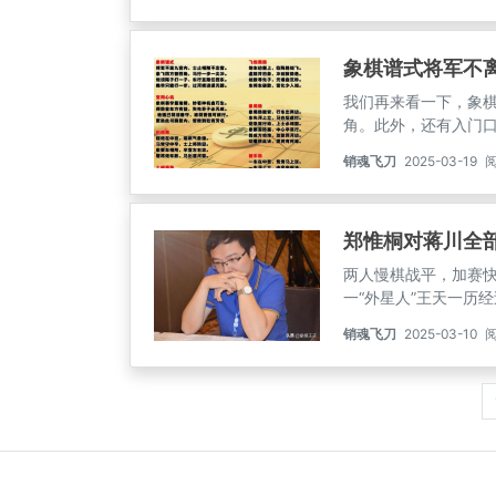
跳窝心来应对...
象棋谱式将军不
我们再来看一下，象
角。此外，还有入门
谱式，破车势等。那
销魂飞刀
2025-03-19
阅
说中炮，是所有棋局
进攻。
郑惟桐对蒋川全
两人慢棋战平，加赛
一“外星人”王天一历
攻中逼迫吕钦超时作
销魂飞刀
2025-03-10
阅
败赵鑫鑫，南方队谢
北方以5比4小比分顽