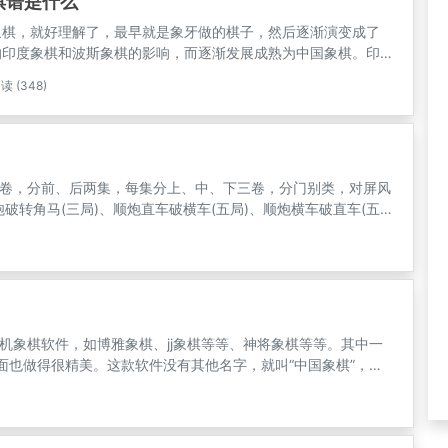
棋谱是什么
象棋，就好理解了，最早就是象牙做的棋子，然后逐渐演变成了
的印度象棋和波斯象棋的影响，而逐渐发展成熟为中国象棋。印
约相当于我国的三国时代，传入萨珊波斯，又和其他东西（如织
读 (348)
起，在唐初传入我国。象棋谱《樗薄象戏格》三卷可能是唐代的
》中，只有“将、马、车、卒”四个兵种，因为棋盘用的还是黑白
六簿棋盘，所以象和士八成是被省略了，证明唐朝正是象戏和外
史时期。
卷，分前、后两集，每集分上、中、下三卷，分门别类，对屏风
炮破转角马(三局)、顺炮直车破横车(五局)、顺炮横车破直车(五
其中尤以上篇卷上所载屏风马破当头炮八局为全书精髓，着法细致、
机象棋软件，如博雅象棋、jj象棋等等、神将象棋等等。其中一
面也做得很精美。这款软件没有其他名字，就叫“中国象棋”，现
为“中国象棋1.59”。把它难度调为大师级我都下不过，10盘要输