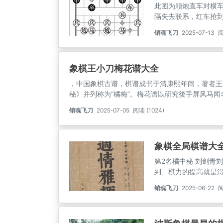
此图为顺炮直车对横
隔失去联系，红车抢
应左翼。准备在骑河
销魂飞刀
2025-07-13
阅
作为黑方第一感觉应
失为一种对策，但是
下隐患，这个需要后
象棋王小刀梅花谱大全
，中国象棋古谱，棋谱成书于清康熙年间，著者王
秘》并列称为“橘梅”。梅花谱以研究後手屏风马闻名
吕思勉校阅，上海文明书局才有铅印本问世。现存
销魂飞刀
2025-07-05
阅读 (1024)
没有刻印过，1917年始有石印本，至1926年
象棋全局棋谱大
第2名橘中秘 刘剑青
到、棋力的提高就是
身体验让双马谱退管
销魂飞刀
2025-06-22
阅
当，借鉴此谱引伸出
杀着大全李德林199
成的一部巨著．全面市