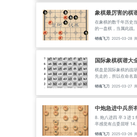
象棋最厉害的棋
在象棋的数千年历史
的一盘棋，当属此战
工，纵使软件出世，
销魂飞刀
2025-03-28
阅
或缺的一手，也是难
后，黑车可以1平2兑
国际象棋棋谱大
棋盘是国际象棋的战
先走的，所以在命名
边分别用a、b、c、d
销魂飞刀
2025-03-27
阅
分别用1、2、3、4
线的交叉点，所以 它
个方格也都有了自己
中炮急进中兵所
8. 炮八进四 卒３
卒感觉有点委屈呀 1
掉红棋过河兵，还有踩
销魂飞刀
2025-03-26
阅
兵对屏风马平炮兑车经