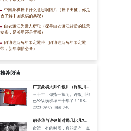
中国象棋挂甲什么意思啊图片（挂甲出征，你是
否了解中国象棋的奥秘）
白衣渡江为世人所耻（探寻白衣渡江背后的惊天
秘密，是英勇还是背叛）
阿迪达斯兔年限定鞋带（阿迪达斯兔年限定鞋
带，新年潮搭必备）
推荐阅读
广东象棋大师许银川（许银川，
广东象棋界的传奇大师）
三十年，弹指一挥间。许银川都
已经纵横棋坛三十年了！1989
年，年才十四岁的许银川被破格
2023-09-09
阅读
346
提拔进广东象棋一队，担当全国
团体赛主力的重任。这在当时，
胡荣华与许银川对局几比几?
（胡荣华与许银川对局，谁更胜
是不可想象的事情，此前，只有
命运，有的时候，真的是有一点
一筹）