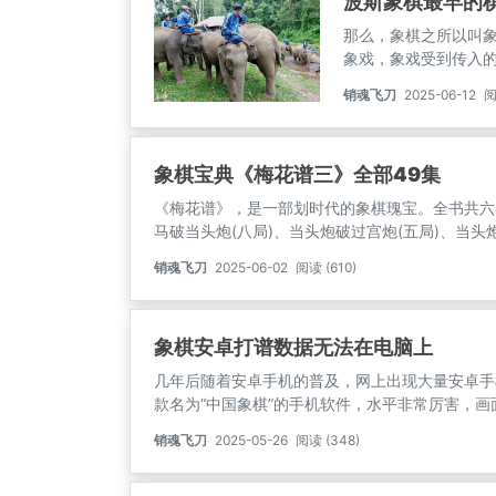
波斯象棋最早的
容十分丰富。
那么，象棋之所以叫
象戏，象戏受到传入
度象棋诞生颇早，大
销魂飞刀
2025-06-12
阅
锦技术和双陆棋）一
著作，在《樗薄象戏格
相间六十四个方格的
象棋宝典《梅花谱三》全部49集
来象棋相互融合的历
《梅花谱》，是一部划时代的象棋瑰宝。全书共六
马破当头炮(八局)、当头炮破过宫炮(五局)、当头
局)、列手炮(五炮)等六种全局作了专题研究，
销魂飞刀
2025-06-02
阅读 (610)
深刻、精巧，如行云流水，华美奔放。
象棋安卓打谱数据无法在电脑上
几年后随着安卓手机的普及，网上出现大量安卓手
款名为“中国象棋”的手机软件，水平非常厉害，画
在苹果系统已经更新到了1.59版本，本文后面统称
销魂飞刀
2025-05-26
阅读 (348)
8盘左右。