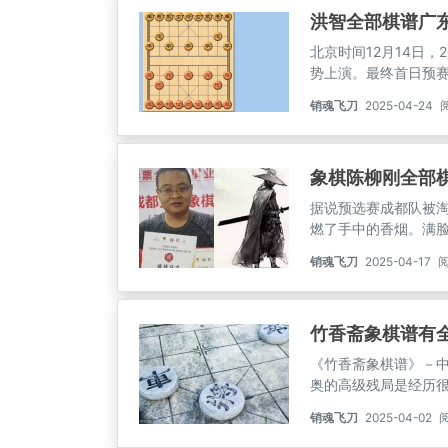
洪智全部棋谱广
北京时间12月14日，
势上演。最终首日预
天一与谢靖成为60回
销魂飞刀
2025-04-24
阅
道主广东象棋灵魂人物
卒底炮阵。
象棋陈柳刚全部
据说预选赛成都队被
燃了手中的香烟。满
么，但我在想，他肯
销魂飞刀
2025-04-17
阅
人生。我在想此刻江
预选赛我尽力了，可
竹香斋象棋谱有
《竹香斋象棋谱》－
奥的高级残局是经历
索，这就是：从“梦入
销魂飞刀
2025-04-02
阅
实用残局为主的，变化
胜之权，黑纵有仙机，