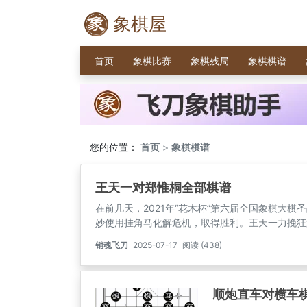
象棋屋
首页
象棋比赛
象棋残局
象棋棋谱
您的位置：
首页
>
象棋棋谱
王天一对郑惟桐全部棋谱
在前几天，2021年“花木杯”第六届全国象棋大
妙使用挂角马化解危机，取得胜利。王天一力挽狂
躲避王天一的双马。王天一是红方，郑惟桐是黑方
销魂飞刀
2025-07-17
阅读 (438)
有一步是多余的，所有棋子都发挥了作用。
顺炮直车对横车