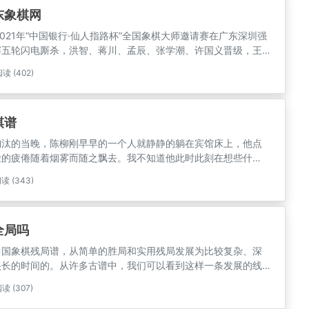
东象棋网
2021年“中国银行·仙人指路杯”全国象棋大师邀请赛在广东深圳强
赛五轮闪电厮杀，洪智、蒋川、孟辰、张学潮、许国义晋级，王
合自然限着和棋，谢靖晋级，王天一第七出局。其中执先手与东
读 (402)
、“羊城大帅”吕钦一仗，双方布局仙人指路对起马，转两头蛇对
棋谱
淘汰的当晚，陈柳刚早早的一个人就静静的躺在宾馆床上，他点
脸的疲倦随着烟雾而随之飘去。我不知道他此时此刻在想些什
定会想起他这几天在象甲预选赛上的征程，肯定会想起他的象棋
读 (343)
湖杀神自己也会忍不住发出他内心深处的无限感慨，是呀，这次
惜最后功亏一篑。
全局吗
中国象棋残局谱，从简单的胜局和实用残局发展为比较复杂、深
很长的时间的。从许多古谱中，我们可以看到这样一条发展的线
神机”到“桔中秘”，也即是明朝以前的残局谱绝大多数是以胜局和
读 (307)
比较简单。“心武残篇”凡例第三则说：“旧谱所列残局，使操必
亦无得手处，如‘桔中秘’与‘适情雅趣’皆然也。