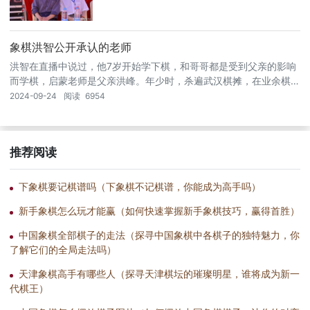
象棋洪智公开承认的老师
洪智在直播中说过，他7岁开始学下棋，和哥哥都是受到父亲的影响
而学棋，启蒙老师是父亲洪峰。年少时，杀遍武汉棋摊，在业余棋坛
中成长起来。洪智，中国象棋男子特级大师，雅号 洪天王、乱战天
2024-09-24
阅读
6954
王，全国象棋个人赛冠军。洪智的棋风泼辣刚猛，喜好攻杀，具有中
局功力强大，尤其擅长搏杀。至于柳大华老师，洪智明确否认是其老
师，当时在湖北队的时候，洪智已经成名，并未得到特别指导。
推荐阅读
下象棋要记棋谱吗（下象棋不记棋谱，你能成为高手吗）
新手象棋怎么玩才能赢（如何快速掌握新手象棋技巧，赢得首胜）
中国象棋全部棋子的走法（探寻中国象棋中各棋子的独特魅力，你
了解它们的全局走法吗）
天津象棋高手有哪些人（探寻天津棋坛的璀璨明星，谁将成为新一
代棋王）