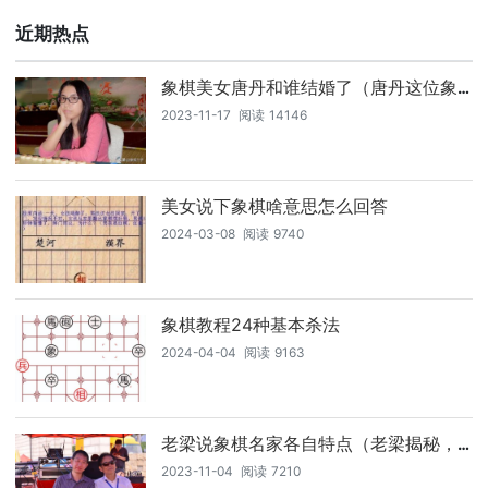
近期热点
象棋美女唐丹和谁结婚了（唐丹这位象
棋美女与谁共筑棋盘人生）
2023-11-17
阅读
14146
美女说下象棋啥意思怎么回答
2024-03-08
阅读
9740
象棋教程24种基本杀法
2024-04-04
阅读
9163
老梁说象棋名家各自特点（老梁揭秘，
象棋名家们独特的棋艺风格，你了解多
2023-11-04
阅读
7210
少）