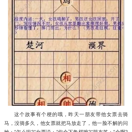
这个故事有个梗的哦，昨天一朋友带他女票去骑
马，没骑多久，他女票就把马放走了，他一脸不解的问
她：“怎么啦?”女票说：“你会下象棋嘛?”朋友答：“会啊?