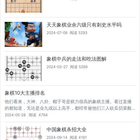
天天象棋业余六级只有刺史水平吗
2024-07-06
阅读
5293
象棋中兵的走法和吃法图解
2024-03-27
阅读
5269
象棋10大主播排名
他们看来，大神、八卦、帽子哥是棋力很高的象棋主播。看过直播
的都知道，无论是业九或以上高手，都经常被他们三人砍瓜切菜般
拿捏。这三位象棋主播棋风迥异，并且棋力也有高低之分。在这部
2024-05-28
阅读
4764
分棋友内心里，大神的棋力最高，八卦次之，帽子哥排第三。据他
们了解介绍到，大神大概是上海人，他们曾经看过他和蒋川特级大
中国象棋杀招大全
师的一盘棋，大神能够后手谋和顶尖特级大师，足见大神具备国手
2024-09-14
阅读
4161