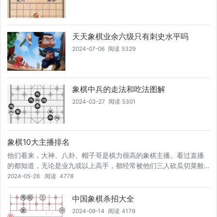
天天象棋业余六级只有刺史水平吗
2024-07-06
阅读
5329
象棋中兵的走法和吃法图解
2024-03-27
阅读
5301
象棋10大主播排名
他们看来，大神、八卦、帽子哥是棋力很高的象棋主播。看过直播
的都知道，无论是业九或以上高手，都经常被他们三人砍瓜切菜般
拿捏。这三位象棋主播棋风迥异，并且棋力也有高低之分。在这部
2024-05-28
阅读
4778
分棋友内心里，大神的棋力最高，八卦次之，帽子哥排第三。据他
们了解介绍到，大神大概是上海人，他们曾经看过他和蒋川特级大
中国象棋杀招大全
师的一盘棋，大神能够后手谋和顶尖特级大师，足见大神具备国手
2024-09-14
阅读
4179
级水平。