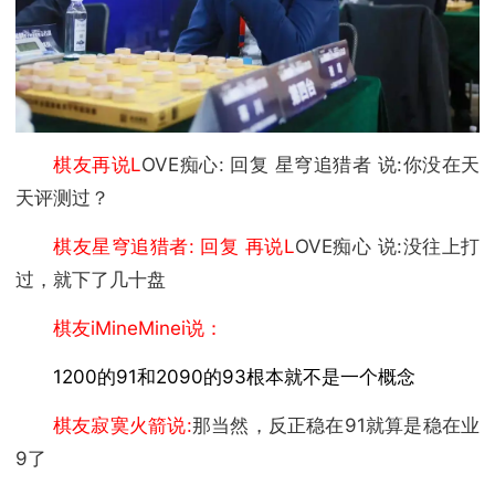
棋友再说L
OVE痴心: 回复 星穹追猎者 说:你没在天
天评测过？
棋友星穹追猎者: 回复 再说L
OVE痴心 说:没往上打
过，就下了几十盘
棋友iMineMinei说：
1200的91和2090的93根本就不是一个概念
棋友寂寞火箭说:
那当然，反正稳在91就算是稳在业
9了