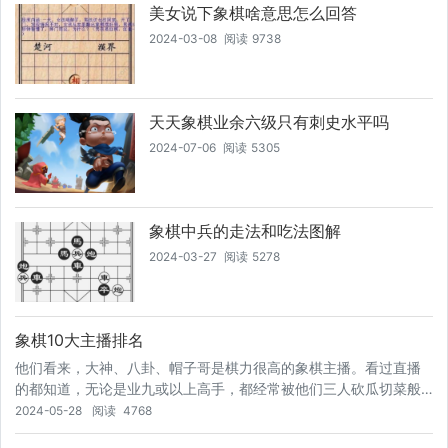
美女说下象棋啥意思怎么回答
2024-03-08
阅读
9738
天天象棋业余六级只有刺史水平吗
2024-07-06
阅读
5305
象棋中兵的走法和吃法图解
2024-03-27
阅读
5278
象棋10大主播排名
他们看来，大神、八卦、帽子哥是棋力很高的象棋主播。看过直播
的都知道，无论是业九或以上高手，都经常被他们三人砍瓜切菜般
拿捏。这三位象棋主播棋风迥异，并且棋力也有高低之分。在这部
2024-05-28
阅读
4768
分棋友内心里，大神的棋力最高，八卦次之，帽子哥排第三。据他