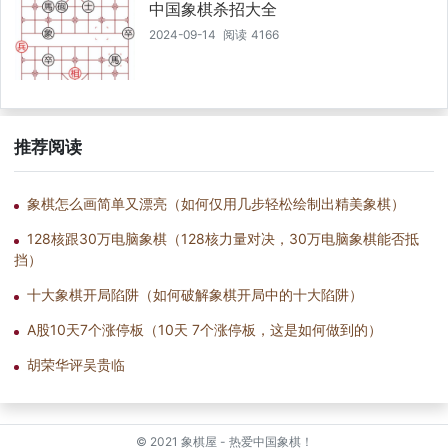
们了解介绍到，大神大概是上海人，他们曾经看过他和蒋川特级大
中国象棋杀招大全
师的一盘棋，大神能够后手谋和顶尖特级大师，足见大神具备国手
2024-09-14
阅读
4166
级水平。
推荐阅读
象棋怎么画简单又漂亮（如何仅用几步轻松绘制出精美象棋）
128核跟30万电脑象棋（128核力量对决，30万电脑象棋能否抵
挡）
十大象棋开局陷阱（如何破解象棋开局中的十大陷阱）
A股10天7个涨停板（10天 7个涨停板，这是如何做到的）
胡荣华评吴贵临
© 2021
象棋屋 - 热爱中国象棋！