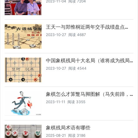
2023-11-04
阅读
7204
少）
王天一与郑惟桐近两年交手战绩盘点
（近两年交手战绩盘点，王天一与郑惟
2023-10-27
阅读
4687
桐，谁更胜一筹）
中国象棋残局十大名局（谁将成为残局
中的绝世高手）
2023-10-27
阅读
4544
象棋怎么才算蹩马脚图解（马失前蹄，
如何一招定输赢）
2023-11-11
阅读
3355
象棋残局术语有哪些
2025-08-21
阅读
3186