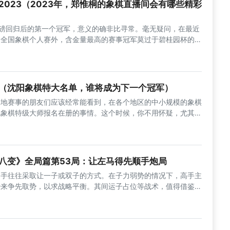
2023（2023年，郑惟桐的象棋直播间会有哪些精彩
重磅回归后的第一个冠军，意义的确非比寻常。毫无疑问，在最近
了全国象棋个人赛外，含金量最高的赛事冠军莫过于碧桂园杯的冠
落幕以及五羊杯的回归，五羊杯冠军自然成了衡量一个顶尖棋手战
。郑惟桐能获得五羊杯的冠军，说明他的棋力依旧保持在最佳水
表现比较一般。
（沈阳象棋特大名单，谁将成为下一个冠军）
各地赛事的朋友们应该经常能看到，在各个地区的中小规模的象棋
现象棋特级大师报名在册的事情。这个时候，你不用怀疑，尤其是
是苗永鹏特大。苗特大算是以特大的身份而活跃在业余棋界的第
54年11月份出生在沈阳市的一个普通的工人家庭。1967的时候
，他父亲为了不让孩子们去社会上游荡和惹事，而制作了一副象
下象棋，13岁的苗永鹏从那个时候才算是正式的接触到了象
八变》全局篇第53局：让左马得先顺手炮局
高手往往采取让一子或双子的方式。在子力弱势的情况下，高手主
势来争先取势，以求战略平衡。其间运子占位等战术，值得借鉴。