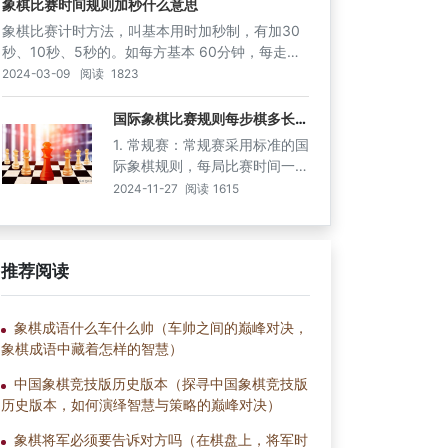
象棋比赛时间规则加秒什么意思
体育总局认可的所有体育项目通
类比赛所采用。与围棋比赛常用
象棋比赛计时方法，叫基本用时加秒制，有加30
用称号，由高到低）：
的读秒制和包干制相比，加秒制
秒、10秒、5秒的。如每方基本 60分钟，每走一
有其明显的优越性。目前棋类比
步在基本用时的基础上加30秒。中国象棋是中国
2024-03-09
阅读
1823
赛大部分都是采用此种方法。加
棋文化，也是中华民族的文化瑰宝，它源远流
秒制即双方除了基本用时外每走
长，趣味浓厚，基本规则简明易懂。中国象棋在
国际象棋比赛规则每步棋多长时
一步棋另外增加时间。如2019
间
中国的群众中基础远远超过围棋，是普及最广的
1. 常规赛：常规赛采用标准的国
全国象棋男子甲级联赛用时就是
棋类项目，中国象棋已流传到十几个国家和地
际象棋规则，每局比赛时间一般
每方基本用时为20分钟，每走
区。
为60分钟。比赛中，双方选手
一步加5秒。
2024-11-27
阅读
1615
需要轮流执白棋和黑棋，先达到
或者超过对手10分的一方将获
得胜利。可能在很多人的印象
推荐阅读
中，国际象棋只是一种休闲的桌
面游戏，但其实它在亚运会上已
经成为了一项竞技体育项目。那
象棋成语什么车什么帅（车帅之间的巅峰对决，
么，这个国际象棋项目究竟是什
象棋成语中藏着怎样的智慧）
么呢？它包括哪些分项？
中国象棋竞技版历史版本（探寻中国象棋竞技版
历史版本，如何演绎智慧与策略的巅峰对决）
象棋将军必须要告诉对方吗（在棋盘上，将军时