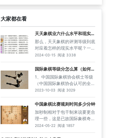
大家都在看
天天象棋业六什么水平和现实对
比
那么，天天象棋的评测等级到底
对应着怎样的现实水平呢？一些
经验丰富的棋友认为，天天象棋
2024-03-15
阅读
3338
的评测等级大致可以对应现实中
的棋友水平。例如，业3-业6级
国际象棋等级分怎么算（如何通
过比赛成绩计算等级分，一探究
别的棋手在公园等场所属于一般
1、中国国际象棋协会棋士等级
竟！）
爱好者水平，水平相对较低，业
（中国国际象棋协会认可的全国
9级别属于乡镇水平，公园高
通用称号，由高到低）棋协大师
2023-10-03
阅读
3029
手。而省级以上的高手都达到了
—候补棋协大师—1级棋士—2
神1级别以上。不过，这并不是
级棋士—3级棋士—4级棋士—5
中国象棋比赛规则时间多少分钟
绝对的对应关系，因为每个人的
级棋士—6级棋士—7级棋士—8
加秒制相对于包干制来说要更合
实际水平会受到多种因素的影
级棋士—9级棋士—10级棋士—
理一些，这是已故国际象棋奇才
响。
11级棋士—12级棋士—13级棋
菲舍尔提出的用时规则，也
2024-05-22
阅读
1857
士—14级棋士—15级棋士专栏
称“菲舍尔加秒制”。这项用时因
2、国际象棋运动员等级（国家
为其科学性，已经为绝大多数棋