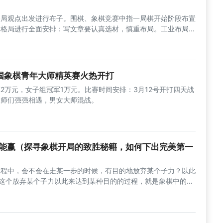
全局观点出发进行布子。围棋、象棋竞赛中指一局棋开始阶段布置
、格局进行全面安排：写文章要认真选材，慎重布局。工业布局不
全国象棋青年大师精英赛火热开打
2万元，女子组冠军1万元。比赛时间安排：3月12号开打四天战
大师们强强相遇，男女大师混战。
能赢（探寻象棋开局的致胜秘籍，如何下出完美第一
过程中，会不会在走某一步的时候，有目的地放弃某个子力？以此
。这个放弃某个子力以此来达到某种目的的过程，就是象棋中的一
子是一种谋略手段，即我们舍弃某个甚至某些子力，从而达到争
杀、谋和等，最终目的是舍小取大。这是弃子的明智之举，高手对