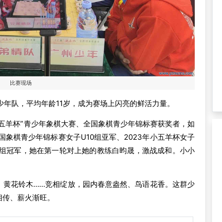
比赛现场
支少年队，平均年龄11岁，成为赛场上闪亮的鲜活力量。
五羊杯”青少年象棋大赛、全国象棋青少年锦标赛获奖者，如
全国象棋青少年锦标赛女子U10组亚军、2023年小五羊杯女子
乙组冠军，她在第一轮对上她的教练白昀晟，激战成和。小小
、黄花铃木……竞相绽放，园内春意盎然、鸟语花香。这群少
相传、薪火渐旺。