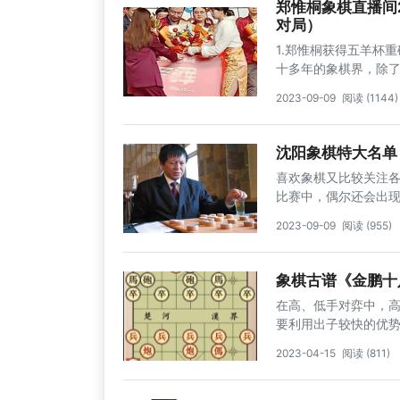
郑惟桐象棋直播间
对局）
1.郑惟桐获得五羊杯
十多年的象棋界，除
军，随着碧桂园杯的
2023-09-09
阅读 (1144)
绩和实力的重要参考
平，尽管他在预赛的
沈阳象棋特大名单
喜欢象棋又比较关注
比赛中，偶尔还会出
前些年，50%的概率
2023-09-09
阅读 (955)
一人。苗永鹏特大，19
正值“文革”停课阶段
棋，后开始教几个孩子
象棋古谱《金鹏十
棋。
在高、低手对弈中，
要利用出子较快的优
《金鹏十八...
2023-04-15
阅读 (811)