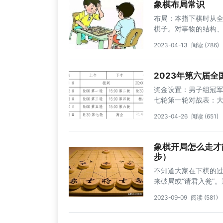
象棋布局常识
布局：本指下棋时从
棋子。对事物的结构
尽合理。唐...
2023-04-13
阅读 (786)
2023年第六届
奖金设置：男子组冠军
七轮第一轮对战表：
2023-04-26
阅读 (651)
象棋开局怎么走才
步）
不知道大家在下棋的
来破局或“请君入瓮”
种战术——弃子。弃
2023-09-09
阅读 (581)
先、取势、入局、攻
决，不乏弃子战术