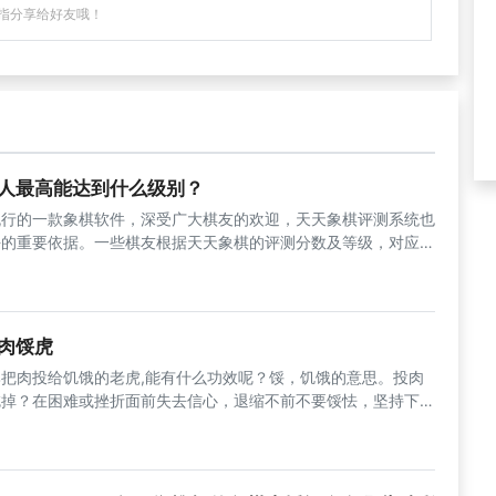
指分享给好友哦！
人最高能达到什么级别？
流行的一款象棋软件，深受广大棋友的欢迎，天天象棋评测系统也
平的重要依据。一些棋友根据天天象棋的评测分数及等级，对应划
肉馁虎
把肉投给饥饿的老虎,能有什么功效呢？馁，饥饿的意思。投肉
吃掉？在困难或挫折面前失去信心，退缩不前不要馁怯，坚持下