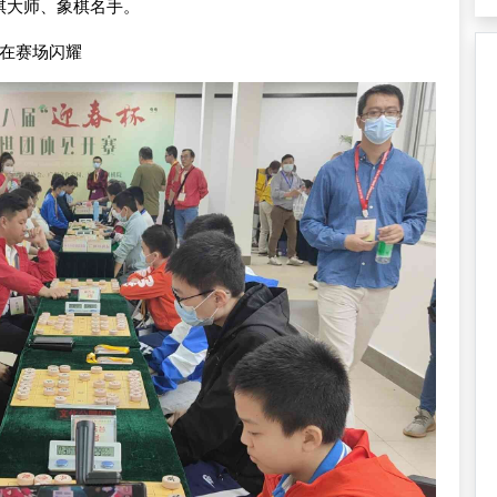
象棋大师、象棋名手。
”在赛场闪耀