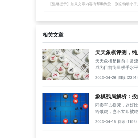
【温馨提示】如果文章内容有帮助到您，别忘动动小手
相关文章
天天象棋评测，纯
天天象棋是目前非常
成为目前衡量棋手水
分出村级、...
2023-04-26
阅读 (2391)
象棋残局解析：投
同秦军去拼死，这好比
给饿虎，岂不立即被
去。“投肉馁虎...
2023-04-15
阅读 (1195)