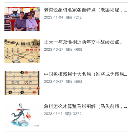
老梁说象棋名家各自特点（老梁揭秘，
象棋名家们独特的棋艺风格，你了解多
2023-11-04
阅读
7212
少）
王天一与郑惟桐近两年交手战绩盘点
（近两年交手战绩盘点，王天一与郑惟
2023-10-27
阅读
4698
桐，谁更胜一筹）
中国象棋残局十大名局（谁将成为残局
中的绝世高手）
2023-10-27
阅读
4553
象棋怎么才算蹩马脚图解（马失前蹄，
如何一招定输赢）
2023-11-11
阅读
3372