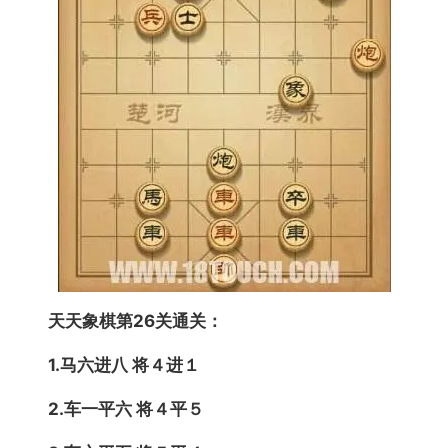
天天象棋第26关通关：
1.马六进八 将４进１
2.车一平六 将４平５