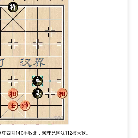
四哥140手败北，赖理兄淘汰112核大软。