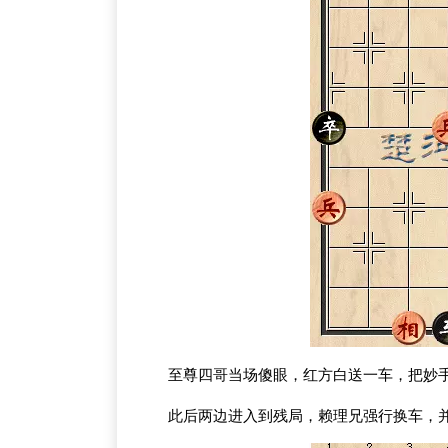
至尊四哥当场傻眼，红方白送一车，把妙
此后两边进入到残局，赖理兄强行换车，