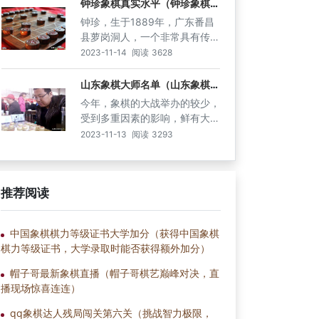
钟珍象棋真实水平（钟珍象棋真
实水平揭秘，她能否成为下一个
名，人送外号“大爷杀手”，头条
钟珍，生于1889年，广东番昌
女子象棋大师）
账号名为“王铁锤”。王铁锤王铁
县萝岗洞人，一个非常具有传奇
锤，河北省石家庄市人，真名目
色彩的华南棋手，是个江湖棋
2023-11-14
阅读
3628
前争议较多，有网友猜测她是著
人，一生漂泊江湖，行踪不定，
名女子象棋选手林延秋，但是小
他的棋路、棋事颇为诡谲，令人
山东象棋大师名单（山东象棋大
编经过照片对比发现两个人长的
师名单，谁是全国最强的山东象
难以捉摸，行棋颇多警着、仙
今年，象棋的大战举办的较少，
根本就不像；也有人说，她是河
棋大师）
着，被人们称为“棋仙”。钟珍早
受到多重因素的影响，鲜有大的
南象棋队的象棋大师宋洁，但早
期并不是专业下棋，在广州的一
赛会。这不，在山东棋界，举行
些时候宋洁大师已经在自己的直
2023-11-13
阅读
3293
家米店打工，为客人送米上门，
一项红强杯的大战，不限制参赛
播间陈述了自己和王铁锤并无关
经常在肩膀上搭一个米袋，本人
的棋手属地和人数，报名参战的
系；也有人说王铁锤真名为刘
称为“米仔”。在送米的时候，经
棋手众多，多位大师、名手都齐
洁，但是这个应该也不是，因为
常蹲在街头看别人下棋，一蹲几
推荐阅读
聚于此。比赛奖金数万元，众多
她在视频中曾经说自己姓王。
个钟头，不知疲倦，钟珍潜心研
的棋坛特级大师、国家大师，以
究，棋力渐进，慢慢
及业余杀手，省市冠军，全力拼
中国象棋棋力等级证书大学加分（获得中国象棋
杀，采取七轮积分制，单日内赛
棋力等级证书，大学录取时能否获得额外加分）
罢，闪电对决。结果经过激烈的
比拼，来自山东的象棋省冠级好
帽子哥最新象棋直播（帽子哥棋艺巅峰对决，直
手赵勇霖扮演黑马角色，他以七
播现场惊喜连连）
战4胜3平积13分的战绩勇夺桂
冠，称霸群雄。
qq象棋达人残局闯关第六关（挑战智力极限，