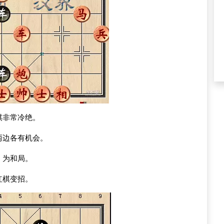
棋非常冷绝。
两边各有机会。
，为和局。
红棋变招。