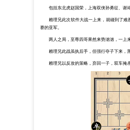
包括东北虎赵国荣，上海双侠孙勇征、谢
赖理兄此次软件大战一上来，就碰到了难惹
赛的亚军。
两人之局，至尊四哥果然来势汹汹，一上
赖理兄此战虽执后手，但强行夺子下来，
赖理兄以反攻的策略，弃回一子，双车掩