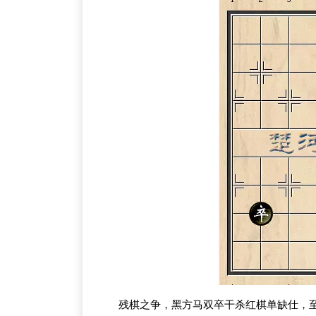
残棋之争，黑方马双卒干杀红棋单缺仕，至尊