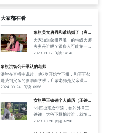
大家都在看
象棋美女唐丹和谁结婚了（唐丹
这位象棋美女与谁共筑棋盘人
大家知道象棋界唯一的特级大师
生）
夫妻是谁吗？很多人可能第一想
到的是吕钦、许银川等大佬。实
2023-11-17
阅读
14148
际是另一对来自广东的情侣，他
们就是许国义、陈丽淳。本篇的
象棋洪智公开承认的老师
主人公女子棋后陈丽淳，一直有
洪智在直播中说过，他7岁开始学下棋，和哥哥都
唐丹克星之称。在陈丽淳还没有
是受到父亲的影响而学棋，启蒙老师是父亲洪
夺得全国冠军之前，对上唐丹就
峰。年少时，杀遍武汉棋摊，在业余棋坛中成长
2024-09-24
阅读
6956
特别来劲，86年出生的她，多
起来。洪智，中国象棋男子特级大师，雅号 洪天
次在唐丹的手下，拿下各种胜
王、乱战天王，全国象棋个人赛冠军。洪智的棋
女棋手王铁锤个人简历（王铁锤
利。印象最深的有一次，陈丽淳
——女棋手的逆袭之路）
风泼辣刚猛，喜好攻杀，具有中局功力强大，尤
“小区出现女李逵，她的外号王
马炮卒竟然击败了唐丹的马炮双
其擅长搏杀。至于柳大华老师，洪智明确否认是
铁锤，大爷下棋怕过谁，就怕铁
兵，也是厉害了。
其老师，当时在湖北队的时候，洪智已经成名，
锤套路黑”，这句琅琅上口的顺
2023-10-20
阅读
4296
并未得到特别指导。
口溜说的就是象棋网红王铁锤。
她以下象棋血虐小区老大爷而出