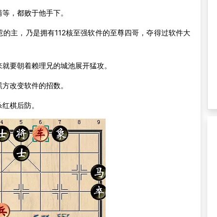
靖等，都败于他手下。
的主，乃是拥有112核至强软件的至尊四哥，夺得过软件大
来就要朝着赖理兄的城池展开猛攻。
黑方改变软件的招数。
杀红棋后防。