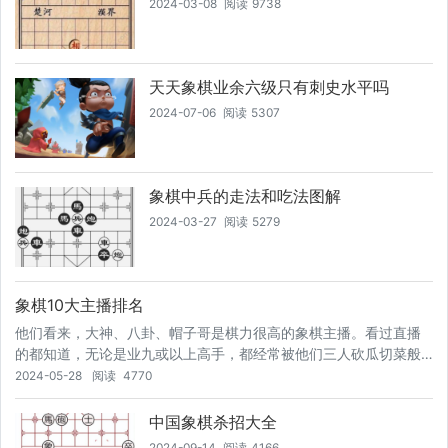
2024-03-08
阅读
9738
天天象棋业余六级只有刺史水平吗
2024-07-06
阅读
5307
象棋中兵的走法和吃法图解
2024-03-27
阅读
5279
象棋10大主播排名
他们看来，大神、八卦、帽子哥是棋力很高的象棋主播。看过直播
的都知道，无论是业九或以上高手，都经常被他们三人砍瓜切菜般
拿捏。这三位象棋主播棋风迥异，并且棋力也有高低之分。在这部
2024-05-28
阅读
4770
分棋友内心里，大神的棋力最高，八卦次之，帽子哥排第三。据他
们了解介绍到，大神大概是上海人，他们曾经看过他和蒋川特级大
中国象棋杀招大全
师的一盘棋，大神能够后手谋和顶尖特级大师，足见大神具备国手
2024-09-14
阅读
4166